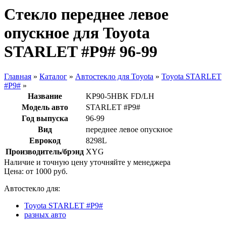
Стекло переднее левое
опускное для Toyota
STARLET #P9# 96-99
Главная
»
Каталог
»
Автостекло для Toyota
»
Toyota STARLET
#P9#
»
Название
KP90-5HBK FD/LH
Модель авто
STARLET #P9#
Год выпуска
96-99
Вид
переднее левое опускное
Еврокод
8298L
Производитель/брэнд
XYG
Наличие и точную цену уточняйте у менеджера
Цена: от
1000
руб.
Автостекло для:
Toyota STARLET #P9#
разных авто