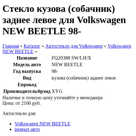
Стекло кузова (собачник)
заднее левое для Volkswagen
NEW BEETLE 98-
Главная
»
Каталог
»
Автостекло для Volkswagen
»
Volkswagen
NEW BEETLE
»
Название
FQ20388 SW/LH/X
Модель авто
NEW BEETLE
Год выпуска
98-
Вид
кузова (собачник) заднее левое
Еврокод
Производитель/брэнд
XYG
Наличие и точную цену уточняйте у менеджера
Цена: от
2100
руб.
Автостекло для:
Volkswagen NEW BEETLE
разных авто