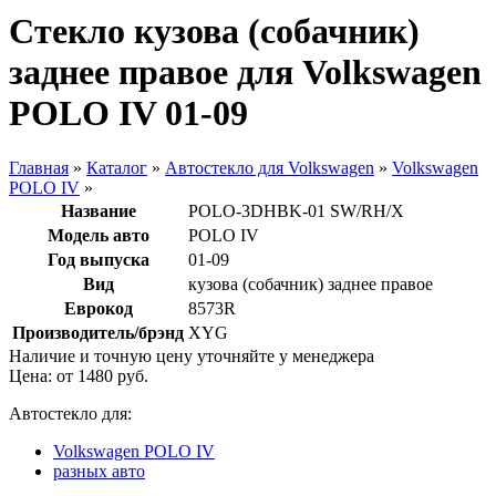
Стекло кузова (собачник)
заднее правое для Volkswagen
POLO IV 01-09
Главная
»
Каталог
»
Автостекло для Volkswagen
»
Volkswagen
POLO IV
»
Название
POLO-3DHBK-01 SW/RH/X
Модель авто
POLO IV
Год выпуска
01-09
Вид
кузова (собачник) заднее правое
Еврокод
8573R
Производитель/брэнд
XYG
Наличие и точную цену уточняйте у менеджера
Цена: от
1480
руб.
Автостекло для:
Volkswagen POLO IV
разных авто