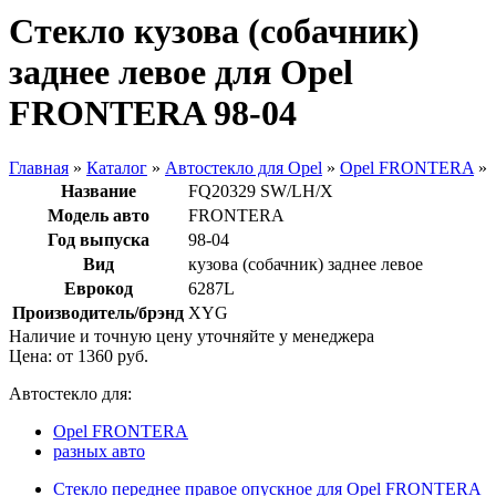
Стекло кузова (собачник)
заднее левое для Opel
FRONTERA 98-04
Главная
»
Каталог
»
Автостекло для Opel
»
Opel FRONTERA
»
Название
FQ20329 SW/LH/X
Модель авто
FRONTERA
Год выпуска
98-04
Вид
кузова (собачник) заднее левое
Еврокод
6287L
Производитель/брэнд
XYG
Наличие и точную цену уточняйте у менеджера
Цена: от
1360
руб.
Автостекло для:
Opel FRONTERA
разных авто
Стекло переднее правое опускное для Opel FRONTERA