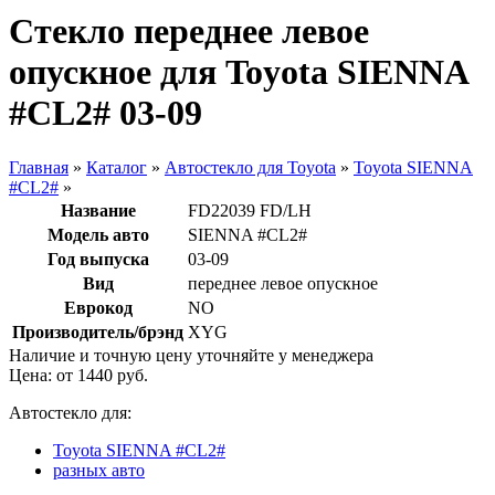
Стекло переднее левое
опускное для Toyota SIENNA
#CL2# 03-09
Главная
»
Каталог
»
Автостекло для Toyota
»
Toyota SIENNA
#CL2#
»
Название
FD22039 FD/LH
Модель авто
SIENNA #CL2#
Год выпуска
03-09
Вид
переднее левое опускное
Еврокод
NO
Производитель/брэнд
XYG
Наличие и точную цену уточняйте у менеджера
Цена: от
1440
руб.
Автостекло для:
Toyota SIENNA #CL2#
разных авто