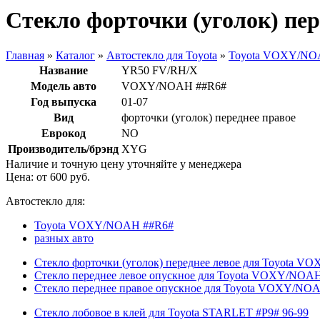
Стекло форточки (уголок) пе
Главная
»
Каталог
»
Автостекло для Toyota
»
Toyota VOXY/NO
Название
YR50 FV/RH/X
Модель авто
VOXY/NOAH ##R6#
Год выпуска
01-07
Вид
форточки (уголок) переднее правое
Еврокод
NO
Производитель/брэнд
XYG
Наличие и точную цену уточняйте у менеджера
Цена: от
600
руб.
Автостекло для:
Toyota VOXY/NOAH ##R6#
разных авто
Стекло форточки (уголок) переднее левое для Toyota 
Стекло переднее левое опускное для Toyota VOXY/NOAH
Стекло переднее правое опускное для Toyota VOXY/NOA
Стекло лобовое в клей для Toyota STARLET #P9# 96-99