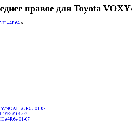
реднее правое для Toyota VOX
AH ##R6#
»
VOXY/NOAH ##R6# 01-07
 ##R6# 01-07
H ##R6# 01-07