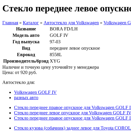
Стекло переднее левое опускн
Главная
»
Каталог
»
Автостекло для Volkswagen
»
Volkswagen 
Название
BORA FD/LH
Модель авто
GOLF IV
Год выпуска
97-03
Вид
переднее левое опускное
Еврокод
8558L
Производитель/брэнд
XYG
Наличие и точную цену уточняйте у менеджера
Цена: от
920
руб.
Автостекло для:
Volkswagen GOLF IV
разных авто
Стекло переднее правое опускное для Volkswagen GOLF I
Стекло переднее левое опускное для Volkswagen GOLF IV
Стекло переднее правое опускное для Volkswagen GOLF I
Стекло кузова (собачник) заднее левое для Toyota CORO