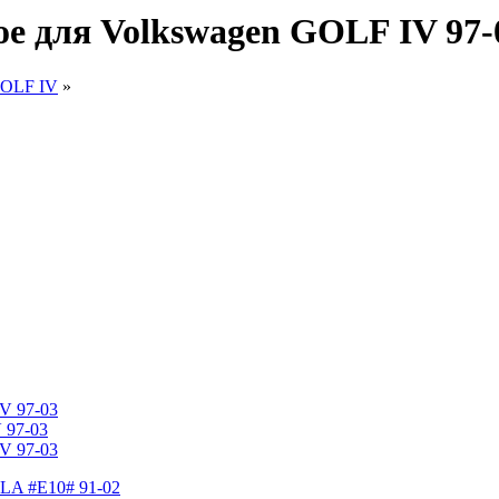
ое для Volkswagen GOLF IV 97-
GOLF IV
»
V 97-03
 97-03
V 97-03
LLA #E10# 91-02