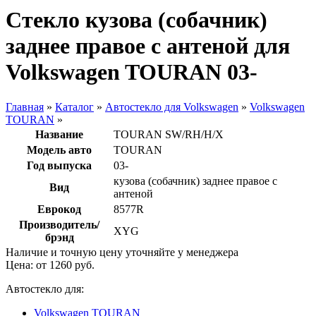
Стекло кузова (собачник)
заднее правое с антеной для
Volkswagen TOURAN 03-
Главная
»
Каталог
»
Автостекло для Volkswagen
»
Volkswagen
TOURAN
»
Название
TOURAN SW/RH/H/X
Модель авто
TOURAN
Год выпуска
03-
кузова (собачник) заднее правое с
Вид
антеной
Еврокод
8577R
Производитель/
XYG
брэнд
Наличие и точную цену уточняйте у менеджера
Цена: от
1260
руб.
Автостекло для:
Volkswagen TOURAN