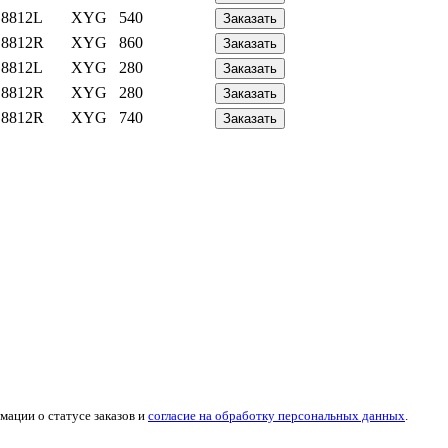
8812L
XYG
540
Заказать
8812R
XYG
860
Заказать
8812L
XYG
280
Заказать
8812R
XYG
280
Заказать
8812R
XYG
740
Заказать
мации о статусе заказов и
согласие на обработку персональных данных
.