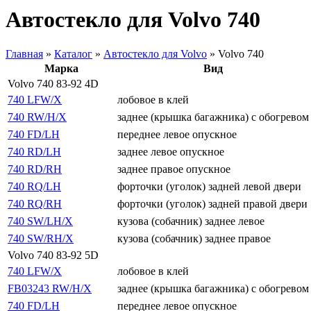
Автостекло для Volvo 740
Главная
»
Каталог
»
Автостекло для Volvo
»
Volvo 740
Марка
Вид
Volvo 740 83-92 4D
740 LFW/X
лобовое в клей
740 RW/H/X
заднее (крышка багажника) с обогревом
740 FD/LH
переднее левое опускное
740 RD/LH
заднее левое опускное
740 RD/RH
заднее правое опускное
740 RQ/LH
форточки (уголок) задней левой двери
740 RQ/RH
форточки (уголок) задней правой двери
740 SW/LH/X
кузова (собачник) заднее левое
740 SW/RH/X
кузова (собачник) заднее правое
Volvo 740 83-92 5D
740 LFW/X
лобовое в клей
FB03243 RW/H/X
заднее (крышка багажника) с обогревом
740 FD/LH
переднее левое опускное