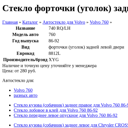
Стекло форточки (уголок) задн
Главная
»
Каталог
»
Автостекло для Volvo
»
Volvo 760
»
Название
740 RQ/LH
Модель авто
760
Год выпуска
86-92
Вид
форточки (уголок) задней левой двери
Еврокод
8812L
Производитель/брэнд
XYG
Наличие и точную цену уточняйте у менеджера
Цена: от
280
руб.
Автостекло для:
Volvo 760
разных авто
Стекло кузова (собачник) заднее правое для Volvo 760 86-
Стекло лобовое в клей для Volvo 760 86-92
Стекло переднее левое опускное для Volvo 760 86-92
Стекло кузова (собачник) заднее левое для Chrysler CRO