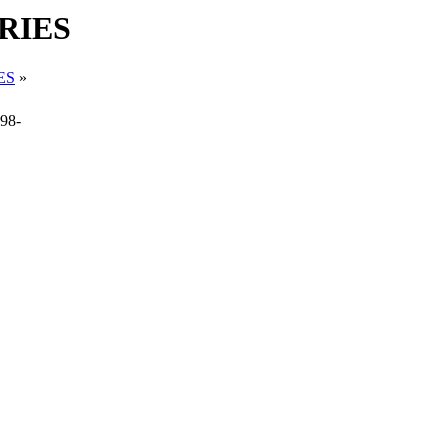
ERIES
ES
»
98-