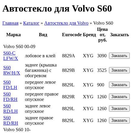
Автостекло для Volvo S60
Главная
»
Каталог
»
Автостекло для Volvo
»
Volvo S60
Цена
Марка
Вид
Eurocode
Бренд
от,
Заказать
руб.
Volvo S60 00-09
S60-C
лобовое в клей
8829A
XYG
3090
Заказать
LFW/X
заднее (крышка
S60
багажника) с
8829B
XYG
3525
Заказать
RW/H/X
обогревом
S60
переднее левое
8829L
XYG
900
Заказать
FD/LH
опускное
S60
переднее правое
8829R
XYG
1260
Заказать
FD/RH
опускное
S60
заднее левое
8829L
XYG
1260
Заказать
RD/LH
опускное
S60
заднее правое
8829L
XYG
1260
Заказать
RD/RH
опускное
Volvo S60 10-