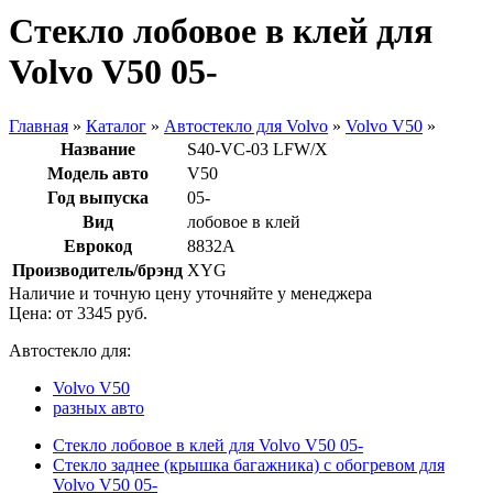
Стекло лобовое в клей для
Volvo V50 05-
Главная
»
Каталог
»
Автостекло для Volvo
»
Volvo V50
»
Название
S40-VC-03 LFW/X
Модель авто
V50
Год выпуска
05-
Вид
лобовое в клей
Еврокод
8832A
Производитель/брэнд
XYG
Наличие и точную цену уточняйте у менеджера
Цена: от
3345
руб.
Автостекло для:
Volvo V50
разных авто
Стекло лобовое в клей для Volvo V50 05-
Стекло заднее (крышка багажника) с обогревом для
Volvo V50 05-