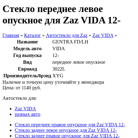
Стекло переднее левое
опускное для Zaz VIDA 12-
Главная
»
Каталог
»
Автостекло для Zaz
»
Zaz VIDA
»
Название
GENTRA FD/LH
Модель авто
VIDA
Год выпуска
12-
Вид
переднее левое опускное
Еврокод
3022L
Производитель/брэнд
XYG
Наличие и точную цену уточняйте у менеджера
Цена: от
1140
руб.
Автостекло для:
Zaz VIDA
разных авто
Стекло переднее правое опускное для Zaz VIDA 12-
Стекло заднее левое опускное для Zaz VIDA 12-
Стекло заднее правое опускное для Zaz VIDA 12-