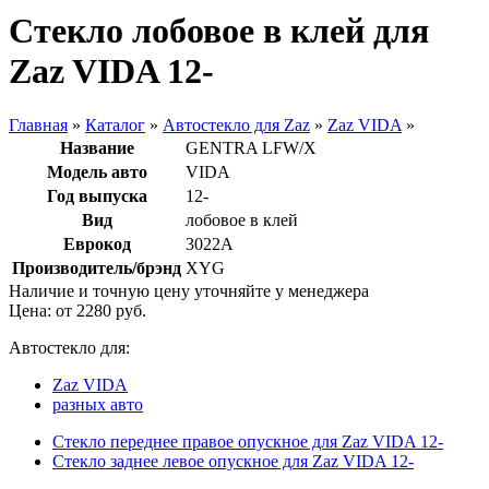
Стекло лобовое в клей для
Zaz VIDA 12-
Главная
»
Каталог
»
Автостекло для Zaz
»
Zaz VIDA
»
Название
GENTRA LFW/X
Модель авто
VIDA
Год выпуска
12-
Вид
лобовое в клей
Еврокод
3022A
Производитель/брэнд
XYG
Наличие и точную цену уточняйте у менеджера
Цена: от
2280
руб.
Автостекло для:
Zaz VIDA
разных авто
Стекло переднее правое опускное для Zaz VIDA 12-
Стекло заднее левое опускное для Zaz VIDA 12-